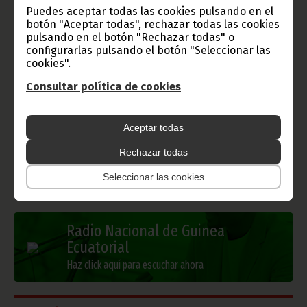
Puedes aceptar todas las cookies pulsando en el
botón "Aceptar todas", rechazar todas las cookies
pulsando en el botón "Rechazar todas" o
configurarlas pulsando el botón "Seleccionar las
Gobierno e Instituciones
cookies".
Consultar política de cookies
Información de Guinea Ecuatorial
Aceptar todas
Rechazar todas
TVGE
Seleccionar las cookies
Radio Nacional de Guinea
Ecuatorial
Haz click aquí para escuchar ahora