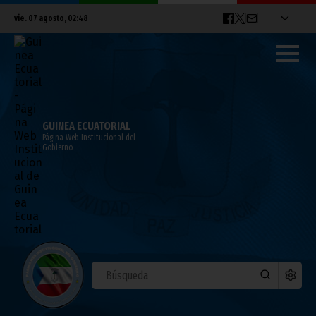
vie. 07 agosto, 02:48
GUINEA ECUATORIAL
Página Web Institucional del
Gobierno
La ONU advierte que la ruta hacia 2030 se
estrecha y urge a una acción forestal
inmediata y coordinada
mayo 12, 2026
Noticias