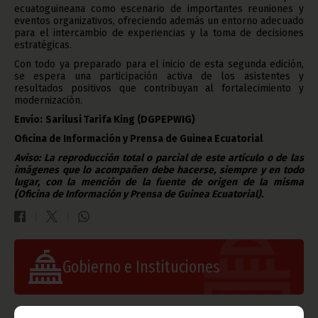
ecuatoguineana como escenario de importantes reuniones y
eventos organizativos, ofreciendo además un entorno adecuado
para el intercambio de experiencias y la toma de decisiones
estratégicas.
Con todo ya preparado para el inicio de esta segunda edición,
se espera una participación activa de los asistentes y
resultados positivos que contribuyan al fortalecimiento y
modernización.
Envío:
Sarilusi Tarifa King
(DGPEPWIG)
Oficina de Información y Prensa de Guinea Ecuatorial
Aviso: La reproducción total o parcial de este artículo o de las
imágenes que lo acompañen debe hacerse, siempre y en todo
lugar, con la mención de la fuente de origen de la misma
(Oficina de Información y Prensa de Guinea Ecuatorial).
Gobierno e Instituciones