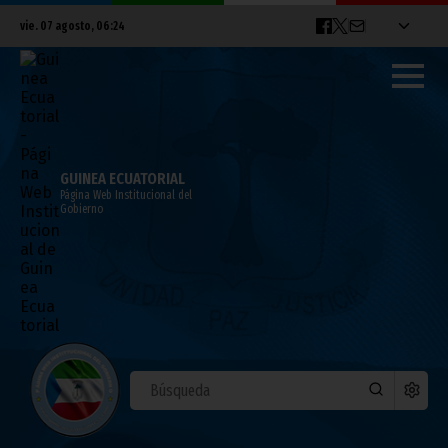
vie. 07 agosto, 06:24
GUINEA ECUATORIAL
Página Web Institucional del
Gobierno
La Federación de Tenis se prepara para
su asamblea general extraordinaria
mayo 14, 2026
Noticias
Deportes