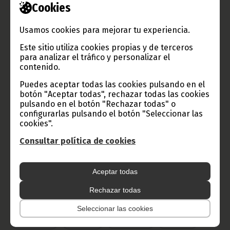
Cookies
Información de Guinea Ecuatorial
Usamos cookies para mejorar tu experiencia.
Este sitio utiliza cookies propias y de terceros
TVGE
para analizar el tráfico y personalizar el
contenido.
Puedes aceptar todas las cookies pulsando en el
Radio Nacional de Guinea
botón "Aceptar todas", rechazar todas las cookies
pulsando en el botón "Rechazar todas" o
Ecuatorial
configurarlas pulsando el botón "Seleccionar las
Haz click aquí para escuchar ahora
cookies".
Consultar política de cookies
CATEGORÍAS
Aceptar todas
Noticias
Gobierno
Presidencia
Rechazar todas
África
Deportes
Vicepresidencia
Seleccionar las cookies
COVID-19
Cultura
Estadísticas
CAN 2015