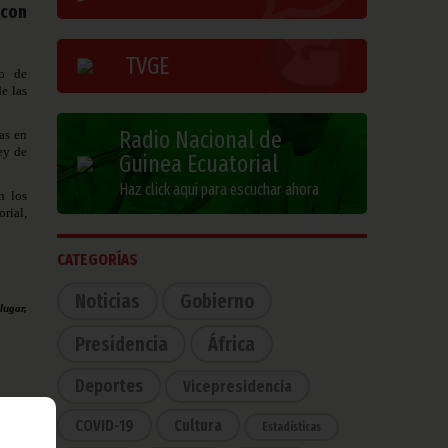
 con
TVGE
no de
e las
Radio Nacional de
as en
ey de
Guinea Ecuatorial
Haz click aquí para escuchar ahora
n los
rial,
CATEGORÍAS
Noticias
Gobierno
lugar,
Presidencia
África
Deportes
Vicepresidencia
COVID-19
Cultura
Estadísticas