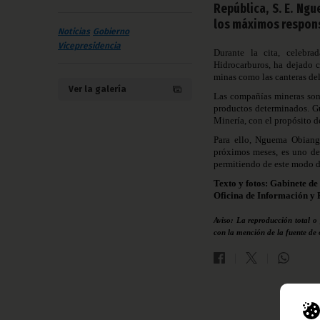
República, S. E. Ng
los máximos respons
Noticias
Gobierno
Vicepresidencia
Durante la cita, celebr
Hidrocarburos, ha dejado c
minas como las canteras del
Ver la galería
Las compañías mineras son 
productos determinados. Gu
Minería, con el propósito d
Para ello, Nguema Obiang
próximos meses, es uno de 
permitiendo de este modo des
Texto y fotos: Gabinete de
Oficina de Información y 
Aviso: La reproducción total o
con la mención de la fuente de