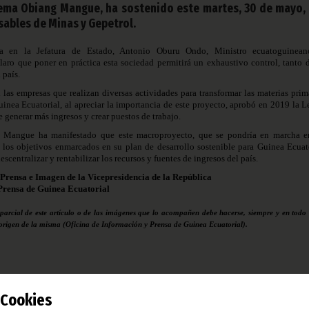
uema Obiang Mangue, ha sostenido este martes, 30 de mayo,
ables de Minas y Gepetrol.
ada en la Jefatura de Estado, Antonio Oburu Ondo, Ministro ecuatoguinea
laro que poner en práctica esta sociedad permitirá un exhaustivo control, tanto d
 país.
las empresas que realizan diversas actividades para transformar las materias prim
inea Ecuatorial, al apreciar la importancia de este proyecto, aprobó en 2019 la L
e generar más ingresos y crear puestos de trabajo.
 Mangue ha manifestado que este macroproyecto, que se pondría en marcha e
los objetivos enmarcados en su plan de desarrollo sostenible para Guinea Ecuato
centralizar y rentabilizar los recursos y fuentes de ingresos del país.
 Prensa e Imagen de la Vicepresidencia de la República
Prensa de Guinea Ecuatorial
 parcial de este artículo o de las imágenes que lo acompañen debe hacerse, siempre y en todo 
 origen de la misma (Oficina de Información y Prensa de Guinea Ecuatorial).
Cookies