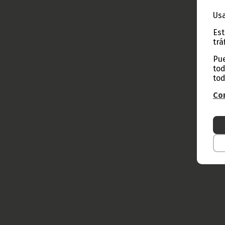
Usa
Est
trá
Pue
tod
tod
Con