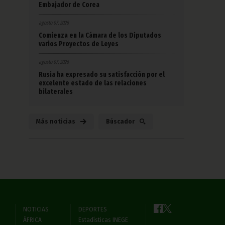
Embajador de Corea
agosto 07, 2026
Comienza en la Cámara de los Diputados
varios Proyectos de Leyes
agosto 07, 2026
Rusia ha expresado su satisfacción por el
excelente estado de las relaciones
bilaterales
Más noticias
Búscador
NOTICIAS
DEPORTES
ÁFRICA
Estadísticas INEGE