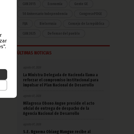
CAN 2015
Economía
Gente GE
50 Aniversario Independencia
CongresoPDGE
FIJA
Bielorrusia
Consejo de la república
CAN 2025
Defensor del pueblo
r
azar
s".
ÚLTIMAS NOTICIAS
agosto 07, 2026
La Ministra Delegada de Hacienda llama a
reforzar el compromiso institucional para
impulsar el Plan Nacional de Desarrollo
agosto 07, 2026
Milagrosa Obono Angue preside el acto
oficial de entrega de despacho de la
Agencia Nacional de Desarrollo
agosto 07, 2026
S.E. Nguema Obiang Mangue recibe al