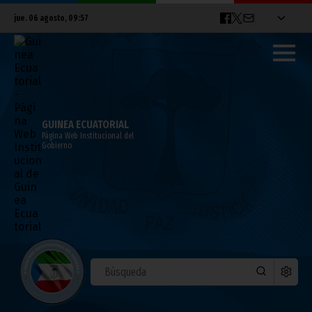
jue. 06 agosto, 09:57
GUINEA ECUATORIAL
Página Web Institucional del
Gobierno
Guinea Ecuatorial conquista dos
medallas de plata en el Campeonato
Subregional de Atletismo U18/U20
noviembre 10, 2025
Noticias
África
Deportes