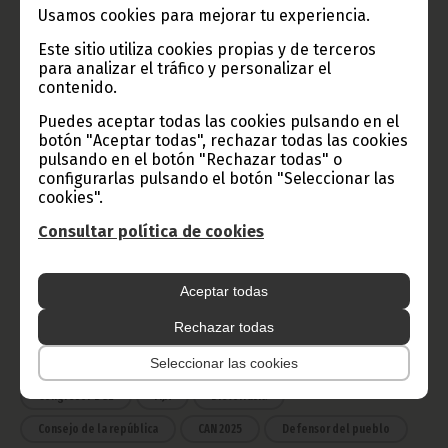
TVGE
Usamos cookies para mejorar tu experiencia.
Este sitio utiliza cookies propias y de terceros
para analizar el tráfico y personalizar el
Radio Nacional de Guinea
contenido.
Ecuatorial
Puedes aceptar todas las cookies pulsando en el
Haz click aquí para escuchar ahora
botón "Aceptar todas", rechazar todas las cookies
pulsando en el botón "Rechazar todas" o
configurarlas pulsando el botón "Seleccionar las
cookies".
CATEGORÍAS
Consultar política de cookies
Noticias
Gobierno
Presidencia
África
Deportes
Vicepresidencia
Aceptar todas
COVID-19
Cultura
Rechazar todas
Estadísticas
CAN 2015
Seleccionar las cookies
Economía
Gente GE
50 Aniversario Independencia
CongresoPDGE
FIJA
Bielorrusia
Consejo de la república
CAN 2025
Defensor del pueblo