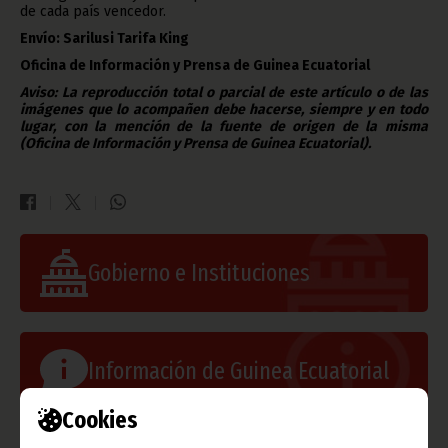
de cada país vencedor.
Envío: Sarilusi Tarifa King
Oficina de Información y Prensa de Guinea Ecuatorial
Aviso: La reproducción total o parcial de este artículo o de las
imágenes que lo acompañen debe hacerse, siempre y en todo
lugar, con la mención de la fuente de origen de la misma
(Oficina de Información y Prensa de Guinea Ecuatorial).
Gobierno e Instituciones
Información de Guinea Ecuatorial
Cookies