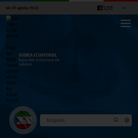
vie. 07 agosto, 10:45
GUINEA ECUATORIAL
Página Web Institucional del
Gobierno
Guinea Ecuatorial arranca su
participación en las eliminatorias del
Afrobasket Sub-18
mayo 31, 2026
Deportes