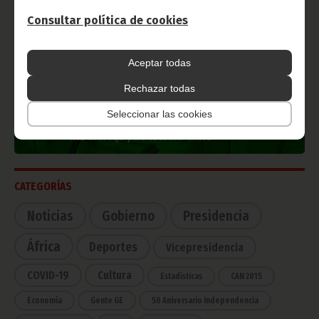
Consultar política de cookies
TVGE
Aceptar todas
Rechazar todas
Radio Nacional de Guinea
Ecuatorial
Seleccionar las cookies
Haz click aquí para escuchar ahora
CATEGORÍAS
Noticias
Gobierno
Presidencia
África
Deportes
Vicepresidencia
COVID-19
Cultura
Estadísticas
CAN 2015
Economía
Gente GE
50 Aniversario Independencia