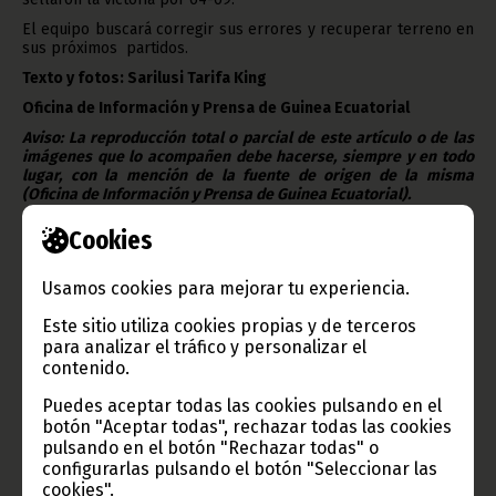
El equipo buscará corregir sus errores y recuperar terreno en
sus próximos partidos.
Texto y fotos: Sarilusi Tarifa King
Oficina de Información y Prensa de Guinea Ecuatorial
Aviso: La reproducción total o parcial de este artículo o de las
imágenes que lo acompañen debe hacerse, siempre y en todo
lugar, con la mención de la fuente de origen de la misma
(Oficina de Información y Prensa de Guinea Ecuatorial).
Cookies
Usamos cookies para mejorar tu experiencia.
Este sitio utiliza cookies propias y de terceros
para analizar el tráfico y personalizar el
Gobierno e Instituciones
contenido.
Puedes aceptar todas las cookies pulsando en el
botón "Aceptar todas", rechazar todas las cookies
pulsando en el botón "Rechazar todas" o
configurarlas pulsando el botón "Seleccionar las
Información de Guinea Ecuatorial
cookies".