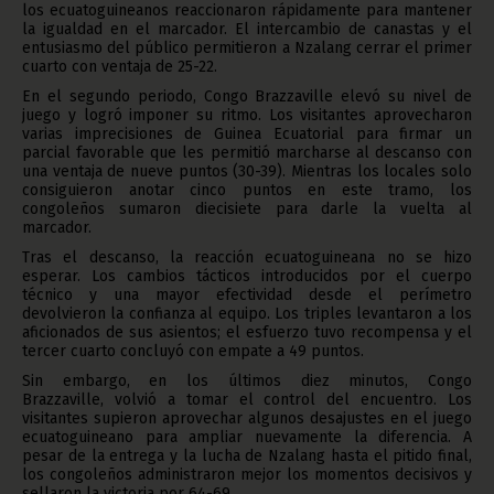
los ecuatoguineanos reaccionaron rápidamente para mantener
la igualdad en el marcador. El intercambio de canastas y el
entusiasmo del público permitieron a Nzalang cerrar el primer
cuarto con ventaja de 25-22.
En el segundo periodo, Congo Brazzaville elevó su nivel de
juego y logró imponer su ritmo. Los visitantes aprovecharon
varias imprecisiones de Guinea Ecuatorial para firmar un
parcial favorable que les permitió marcharse al descanso con
una ventaja de nueve puntos (30-39). Mientras los locales solo
consiguieron anotar cinco puntos en este tramo, los
congoleños sumaron diecisiete para darle la vuelta al
marcador.
Tras el descanso, la reacción ecuatoguineana no se hizo
esperar. Los cambios tácticos introducidos por el cuerpo
técnico y una mayor efectividad desde el perímetro
devolvieron la confianza al equipo. Los triples levantaron a los
aficionados de sus asientos; el esfuerzo tuvo recompensa y el
tercer cuarto concluyó con empate a 49 puntos.
Sin embargo, en los últimos diez minutos, Congo
Brazzaville, volvió a tomar el control del encuentro. Los
visitantes supieron aprovechar algunos desajustes en el juego
ecuatoguineano para ampliar nuevamente la diferencia. A
pesar de la entrega y la lucha de Nzalang hasta el pitido final,
los congoleños administraron mejor los momentos decisivos y
sellaron la victoria por 64-69.