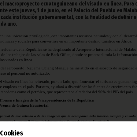
 el macroproyecto ecuatoguineano del visado en línea. Para e
e este jueves, 1 de junio, en el Palacio del Pueblo en Malab
cada institución gubernamental, con la finalidad de definir el
da uno.
n una ubicación privilegiada, con importantes recursos naturales y con el desarrol
onómicas y sociales para convertirse en un importante destino turístico en África.
cepresidente de la República se ha desplazado al Aeropuerto Internacional de Malabo
e de los trabajos de las salas de Back Office, donde se procesará toda la informació
 los visados en línea.
os del aeropuerto, Nguema Obiang Mangue ha insistido en el aspecto de seguridad e
cceso al personal no autorizado.
l visado en línea ha reiterado, por un lado, que fomentar
el turismo es generar in
e empleos en el país. Por otro, ayudará a diversificar las fuentes de crecimiento fu
erecederos como el petróleo, que representaba alrededor del 90% del PIB del país.
 Prensa e Imagen de la Vicepresidencia de la República
Prensa de Guinea Ecuatorial
 parcial de este artículo o de las imágenes que lo acompañen debe hacerse, siempre y en todo 
 origen de la misma (Oficina de Información y Prensa de Guinea Ecuatorial).
Cookies