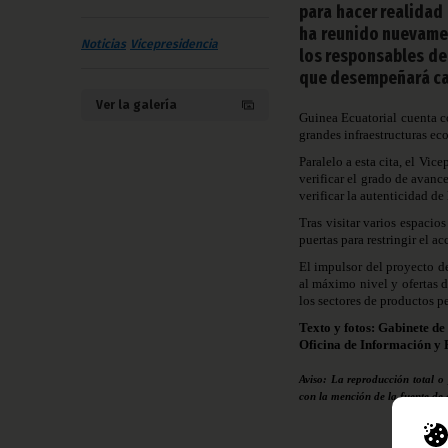
para hacer realidad
ha reunido nuevament
Noticias
Vicepresidencia
los responsables de 
que desempeñará ca
Ver la galería
Guinea Ecuatorial cuenta co
grandes infraestructuras ec
Paralelo a esta cita, el Vi
verificar el grado de avanc
verificar la autenticidad de
Tras visitar varios espaci
puertas para restringir el a
El impulsor del proyecto de
al máximo nivel y ofertas d
los sectores de productos p
Texto y fotos: Gabinete de
Oficina de Información y 
Aviso: La reproducción total o
con la mención de la fuente de