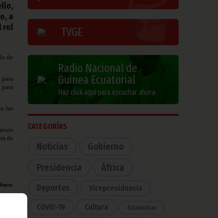
llo,
o, a
 rol
TVGE
lo de
Radio Nacional de
Guinea Ecuatorial
, para
n para
Haz click aquí para escuchar ahora
n las
CATEGORÍAS
gresos
era de
Noticias
Gobierno
Presidencia
África
lugar,
Deportes
Vicepresidencia
COVID-19
Cultura
Estadísticas