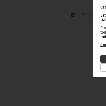
Usa
Est
trá
Pue
tod
tod
Con