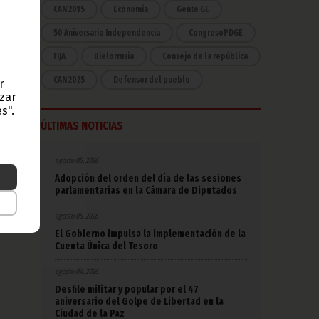
CAN 2015
Economía
Gente GE
50 Aniversario Independencia
CongresoPDGE
FIJA
Bielorrusia
Consejo de la república
CAN 2025
Defensor del pueblo
r
azar
s".
ÚLTIMAS NOTICIAS
agosto 05, 2026
Adopción del orden del día de las sesiones
parlamentarias en la Cámara de Diputados
agosto 05, 2026
El Gobierno impulsa la implementación de la
Cuenta Única del Tesoro
agosto 04, 2026
Desfile militar y popular por el 47
aniversario del Golpe de Libertad en la
Ciudad de la Paz