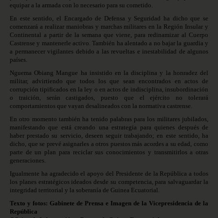
equipar a la armada con lo necesario para su cometido.
En este sentido, el Encargado de Defensa y Seguridad ha dicho que se
comenzará a realizar maniobras y marchas militares en la Región Insular y
Continental a partir de la semana que viene, para redinamizar al Cuerpo
Castrense y mantenerle activo. También ha alentado a no bajar la guardia y
a permanecer vigilantes debido a las revueltas e inestabilidad de algunos
países.
Nguema Obiang Mangue ha insistido en la disciplina y la honradez del
militar, advirtiendo que todos los que sean encontrados en actos de
corrupción tipificados en la ley o en actos de indisciplina, insubordinación
o traición, serán castigados, puesto que el ejército no tolerará
comportamientos que vayan desalineados con la normativa castrense.
En otro momento también ha tenido palabras para los militares jubilados,
manifestando que está creando una estrategia para quienes después de
haber prestado su servicio, deseen seguir trabajando; en este sentido, ha
dicho, que se prevé asignarles a otros puestos más acordes a su edad, como
parte de un plan para reciclar sus conocimientos y transmitirlos a otras
generaciones.
Igualmente ha agradecido el apoyo del Presidente de la República a todos
los planes estratégicos ideados desde su competencia, para salvaguardar la
integridad territorial y la soberanía de Guinea Ecuatorial.
Texto y fotos: Gabinete de Prensa e Imagen de la Vicepresidencia de la
República