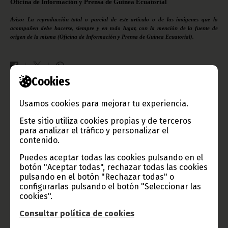
Oficina de Información y Prensa de Guinea Ecuatorial
Aviso: La reproducción total o parcial de este artículo o de las imágenes que lo
acompañen debe hacerse, siempre y en todo lugar, con la mención de la fuente de
origen de la misma (Oficina de Información y Prensa de Guinea Ecuatorial).
Cookies
Gobierno e Instituciones
Usamos cookies para mejorar tu experiencia.
Este sitio utiliza cookies propias y de terceros
para analizar el tráfico y personalizar el
contenido.
Información de Guinea Ecuatorial
Puedes aceptar todas las cookies pulsando en el
botón "Aceptar todas", rechazar todas las cookies
pulsando en el botón "Rechazar todas" o
configurarlas pulsando el botón "Seleccionar las
TVGE
cookies".
Consultar política de cookies