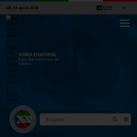
sáb. 08 agosto, 02:30
GUINEA ECUATORIAL
Página Web Institucional del
Gobierno
El Vicepresidente notifica una posible
suspensión de las actividades
castrenses conjuntas entre Guinea
Ecuatorial y España
mayo 13, 2023