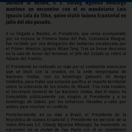
Durante la misma, S. E. Obiang Nguema Mbasogo
mantuvo un encuentro con el ex mandatario Luis
Ignacio Lula da Silva, quien visitó Guinea Ecuatorial en
julio del año pasado.
A su llegada a Malabo, el Presidente, que venía acompañado
por su esposa, la Primera Dama del País, Constancia Mangue,
fue recibido por una delegación del Gobierno encabezada por
el Primer Ministro, Ignacio Milam Tang. Tras un breve descanso
en la sala de honor del terminal, el Jefe del Estado se retiró al
Palacio del Pueblo.
El Presidente ha realizado un viaje por el continente americano
que se inició con la reunión, en la sede neoyorquina de
Naciones Unidas, con su homólogo gabonés Ali Bongo
Ondimba, para tratar una solución pacífica al reparto territorial
sobre la soberanía de los islotes de Mbañé. Tras esta reunión,
el Secretario General de las Naciones Unidas, Ban Ki-moon, ha
transmitido públicamente sus elogios al Presidente y a su
homólogo de Gabón, por los esfuerzos llevados a cabo por
ambos para resolver el conflicto.
Posteriormente, en su viaje a Brasil, el Presidente de la
República de Guinea Ecuatorial y Presidente en ejercicio de la
Unión Africana S.E. Obiang Nguema Mbasogo, ha mantenido un
encuentro en la ciudad de Sao Paulo con el ex­ mandatario