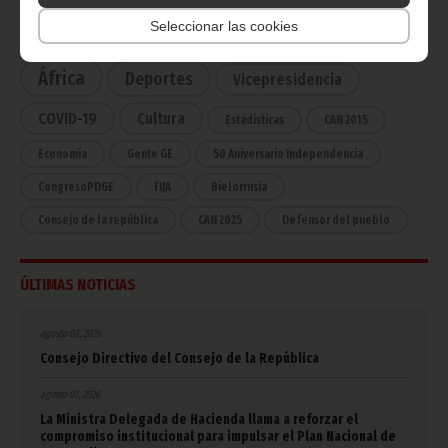
Seleccionar las cookies
Noticias
Gobierno
Presidencia
África
Deportes
Vicepresidencia
COVID-19
Cultura
Estadísticas
CAN 2015
Economía
Gente GE
50 Aniversario Independencia
CongresoPDGE
FIJA
Bielorrusia
Consejo de la república
CAN 2025
Defensor del pueblo
ÚLTIMAS NOTICIAS
agosto 08, 2026
Consejo Directivo del Consejo de la República
agosto 07, 2026
La Ministra Delegada de Hacienda llama a reforzar el
compromiso institucional para impulsar el Plan Nacional de