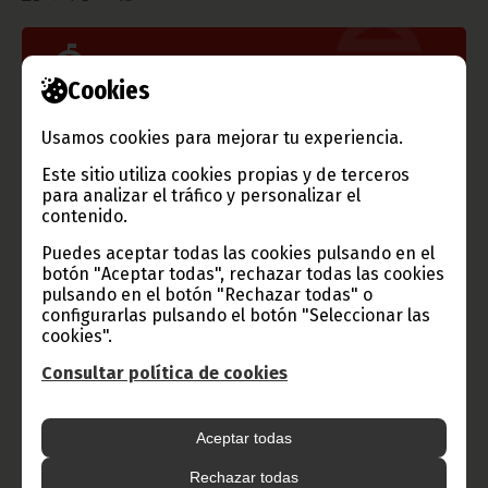
Gobierno e Instituciones
Cookies
Usamos cookies para mejorar tu experiencia.
Información de Guinea Ecuatorial
Este sitio utiliza cookies propias y de terceros
para analizar el tráfico y personalizar el
contenido.
Puedes aceptar todas las cookies pulsando en el
TVGE
botón "Aceptar todas", rechazar todas las cookies
pulsando en el botón "Rechazar todas" o
configurarlas pulsando el botón "Seleccionar las
cookies".
Radio Nacional de Guinea
Ecuatorial
Consultar política de cookies
Haz click aquí para escuchar ahora
Aceptar todas
Rechazar todas
CATEGORÍAS