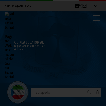
dom. 09 agosto, 04:34
GUINEA ECUATORIAL
Página Web Institucional del
Gobierno
El Presidente de la Republica regresa a
Malabo tras una breve estancia en Brasil
marzo 09, 2011
Noticias
Presidencia