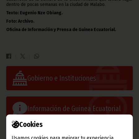
dentro de pocas semanas en la ciudad de Malabo.
Texto:
Eugenio Nze Obiang.
Foto: Archivo.
Oficina de Información y Prensa de Guinea Ecuatorial.
Gobierno e Instituciones
Información de Guinea Ecuatorial
Cookies
TVGE
Usamos cookies para mejorar tu experiencia.