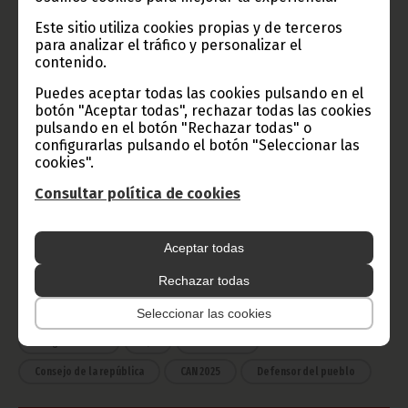
Este sitio utiliza cookies propias y de terceros
para analizar el tráfico y personalizar el
Radio Nacional de Guinea
contenido.
Ecuatorial
Puedes aceptar todas las cookies pulsando en el
Haz click aquí para escuchar ahora
botón "Aceptar todas", rechazar todas las cookies
pulsando en el botón "Rechazar todas" o
configurarlas pulsando el botón "Seleccionar las
cookies".
CATEGORÍAS
Consultar política de cookies
Noticias
Gobierno
Presidencia
África
Deportes
Vicepresidencia
Aceptar todas
COVID-19
Cultura
Rechazar todas
Estadísticas
CAN 2015
Economía
Gente GE
50 Aniversario Independencia
Seleccionar las cookies
CongresoPDGE
FIJA
Bielorrusia
Consejo de la república
CAN 2025
Defensor del pueblo