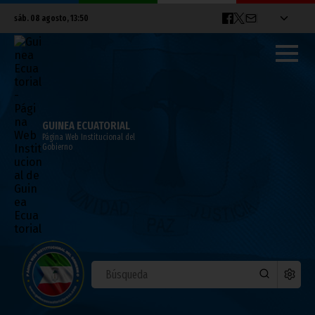
sáb. 08 agosto, 13:50
GUINEA ECUATORIAL
Página Web Institucional del
Gobierno
El Presidente de la República recibe al
embajador de la República de Ghana
abril 16, 2011
Noticias
Presidencia