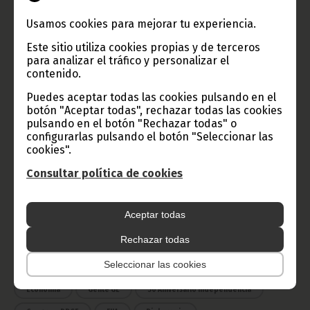
Usamos cookies para mejorar tu experiencia.
TVGE
Este sitio utiliza cookies propias y de terceros
para analizar el tráfico y personalizar el
contenido.
Radio Nacional de Guinea
Puedes aceptar todas las cookies pulsando en el
Ecuatorial
botón "Aceptar todas", rechazar todas las cookies
pulsando en el botón "Rechazar todas" o
Haz click aquí para escuchar ahora
configurarlas pulsando el botón "Seleccionar las
cookies".
Consultar política de cookies
CATEGORÍAS
Noticias
Gobierno
Presidencia
Aceptar todas
África
Deportes
Vicepresidencia
Rechazar todas
COVID-19
Cultura
Seleccionar las cookies
Estadísticas
CAN 2015
Economía
Gente GE
50 Aniversario Independencia