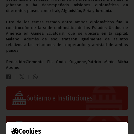
Johnson y ha desempeñado misiones diplomáticas en
diferentes países como Irak, Afganistán, Siria y Jordania.
Otro de los temas tratado entre ambos diplomáticos fue la
construcción de la sede diplomática de los Estados Unidos de
América en Guinea Ecuatorial, que se ubicará en la capital,
Malabo. Además de eso, trataron igualmente de asuntos
relativos a las relaciones de cooperación y amistad de ambos
países.
,
Redacción:
Clemente Ela Ondo Onguene
Patricio Meñe Micha
Abeme.
Gobierno e Instituciones
Información de Guinea Ecuatorial
Cookies