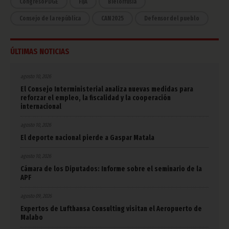
CongresoPDGE
FIJA
Bielorrusia
Consejo de la república
CAN 2025
Defensor del pueblo
ÚLTIMAS NOTICIAS
agosto 10, 2026
El Consejo Interministerial analiza nuevas medidas para
reforzar el empleo, la fiscalidad y la cooperación
internacional
agosto 10, 2026
El deporte nacional pierde a Gaspar Matala
agosto 10, 2026
Cámara de los Diputados: Informe sobre el seminario de la
APF
agosto 09, 2026
Expertos de Lufthansa Consulting visitan el Aeropuerto de
Malabo