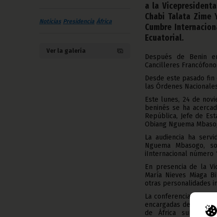
a la Vicepresident
Chabi Talata Zime 
Noticias
Presidencia
África
Cumbre Internacion
Ecuatorial.
Ver la galería
Después de Benin en
Cancilleres Francófono
Desde este pasado fin
las Órdenes Nacionales
Este lunes, 24 de novi
beninés se ha acercad
República, Jefe de Es
Obiang Nguema Mbaso
La audiencia ha servi
Nguema Mbasogo, sob
iInternacional número 
En presencia de la Vi
María Nieves Miaga Bi
otras personalidades in
La conferencia interna
encargadas de las órde
de África subsahari