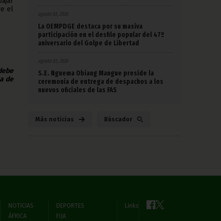
bajar
re el
agosto 03, 2026
La OEMPDGE destaca por su masiva
participación en el desfile popular del 47º
aniversario del Golpe de Libertad
agosto 03, 2026
 debe
S.E. Nguema Obiang Mangue preside la
na de
ceremonia de entrega de despachos a los
nuevos oficiales de las FAS
Más noticias
Búscador
NOTICIAS
DEPORTES
Links
ÁFRICA
FIJA