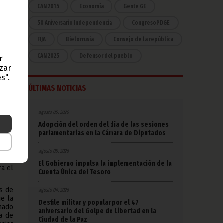
o al
CAN 2015
Economía
Gente GE
ional
s la
50 Aniversario Independencia
CongresoPDGE
FIJA
Bielorrusia
Consejo de la república
labo,
blica
CAN 2025
Defensor del pueblo
r
ogo,
azar
 las
s".
ÚLTIMAS NOTICIAS
o que
n el
agosto 05, 2026
darle
Adopción del orden del día de las sesiones
z sus
parlamentarias en la Cámara de Diputados
 los
agosto 05, 2026
rías
El Gobierno impulsa la implementación de la
a el
Cuenta Única del Tesoro
s de
agosto 04, 2026
e la
Desfile militar y popular por el 47
mado
aniversario del Golpe de Libertad en la
ma de
Ciudad de la Paz