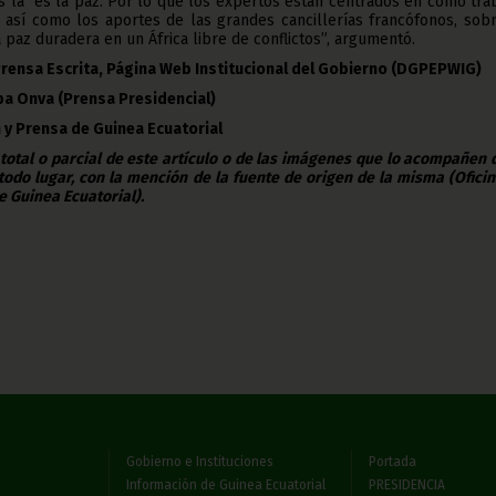
s la es la paz. Por lo que los expertos están centrados en cómo tra
, así como los aportes de las grandes cancillerías francófonos, sob
paz duradera en un África libre de conflictos”, argumentó.
Prensa Escrita, Página Web Institucional del Gobierno (DGPEPWIG)
ba Onva (Prensa Presidencial)
 y Prensa de Guinea Ecuatorial
 total o parcial de este artículo o de las imágenes que lo acompañen
todo lugar, con la mención de la fuente de origen de la misma (Ofici
e Guinea Ecuatorial).
Gobierno e Instituciones
Portada
Información de Guinea Ecuatorial
PRESIDENCIA