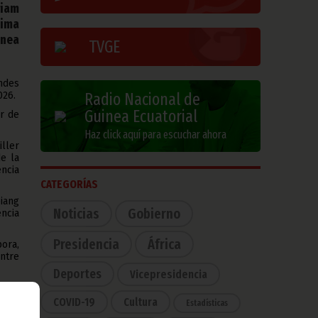
riam
xima
inea
TVGE
ndes
026.
Radio Nacional de
Guinea Ecuatorial
r de
Haz click aquí para escuchar ahora
iller
e la
ncia
CATEGORÍAS
iang
Noticias
Gobierno
ncia
Presidencia
África
ora,
ntre
Deportes
Vicepresidencia
iones
mente
COVID-19
Cultura
Estadísticas
 las