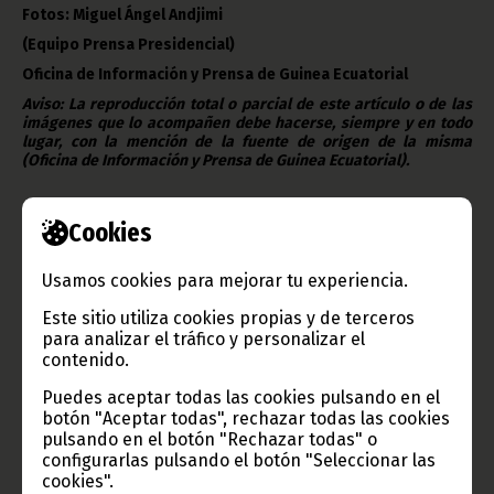
Fotos: Miguel Ángel Andjimi
(Equipo Prensa Presidencial)
Oficina de Información y Prensa de Guinea Ecuatorial
Aviso: La reproducción total o parcial de este artículo o de las
imágenes que lo acompañen debe hacerse, siempre y en todo
lugar, con la mención de la fuente de origen de la misma
(Oficina de Información y Prensa de Guinea Ecuatorial).
Cookies
Usamos cookies para mejorar tu experiencia.
Este sitio utiliza cookies propias y de terceros
Gobierno e Instituciones
para analizar el tráfico y personalizar el
contenido.
Puedes aceptar todas las cookies pulsando en el
botón "Aceptar todas", rechazar todas las cookies
Información de Guinea Ecuatorial
pulsando en el botón "Rechazar todas" o
configurarlas pulsando el botón "Seleccionar las
cookies".