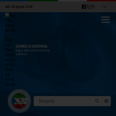
mié. 05 agosto, 22:56
GUINEA ECUATORIAL
Página Web Institucional del
Gobierno
El Jefe de Estado recibe a Ezequiel
Nibigira en el Palacio del Pueblo
noviembre 07, 2025
Noticias
Presidencia
África