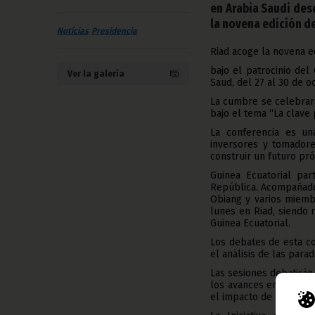
en Arabia Saudi des
la novena edición de
Noticias
Presidencia
Riad acoge la novena ed
bajo el patrocinio del
Ver la galería
Saud, del 27 al 30 de o
La cumbre se celebrar
bajo el tema “La clave 
La conferencia es un
inversores y tomadore
construir un futuro pr
Guinea Ecuatorial par
República. Acompañado
Obiang y varios miemb
lunes en Riad, siendo 
Guinea Ecuatorial.
Los debates de esta c
el análisis de las parad
Las sesiones debatirán
los avances en intelig
el impacto de las tensi