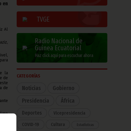
o en
TVGE
iz Al
Radio Nacional de
ziz,
Guinea Ecuatorial
vel,
Haz click aquí para escuchar ahora
para
e la
CATEGORÍAS
e de
este
Noticias
Gobierno
da de
Presidencia
África
ante
Deportes
Vicepresidencia
 cómo
es, y
al.
COVID-19
Cultura
Estadísticas