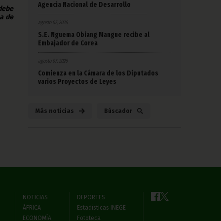
Agencia Nacional de Desarrollo
 debe
na de
agosto 07, 2026
S.E. Nguema Obiang Mangue recibe al
Embajador de Corea
agosto 07, 2026
Comienza en la Cámara de los Diputados
varios Proyectos de Leyes
Más noticias
Búscador
NOTICIAS
DEPORTES
ÁFRICA
Estadísticas INEGE
ECONOMÍA
Fototeca