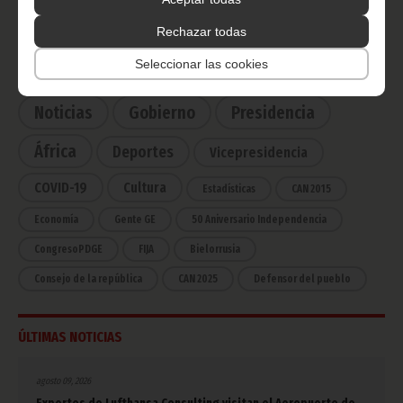
Haz click aquí para escuchar ahora
Rechazar todas
Seleccionar las cookies
CATEGORÍAS
Noticias
Gobierno
Presidencia
África
Deportes
Vicepresidencia
COVID-19
Cultura
Estadísticas
CAN 2015
Economía
Gente GE
50 Aniversario Independencia
CongresoPDGE
FIJA
Bielorrusia
Consejo de la república
CAN 2025
Defensor del pueblo
ÚLTIMAS NOTICIAS
agosto 09, 2026