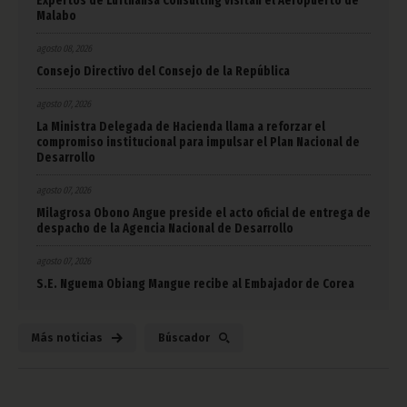
Expertos de Lufthansa Consulting visitan el Aeropuerto de
Malabo
agosto 08, 2026
Consejo Directivo del Consejo de la República
agosto 07, 2026
La Ministra Delegada de Hacienda llama a reforzar el
compromiso institucional para impulsar el Plan Nacional de
Desarrollo
agosto 07, 2026
Milagrosa Obono Angue preside el acto oficial de entrega de
despacho de la Agencia Nacional de Desarrollo
agosto 07, 2026
S.E. Nguema Obiang Mangue recibe al Embajador de Corea
Más noticias
Búscador