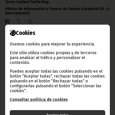
Texto: Sarilusi Tarifa King.
Oficina de Información y Prensa de Guinea Ecuatorial (D. G.
Base Internet)
Cookies
Gobierno e Instituciones
Usamos cookies para mejorar tu experiencia.
Este sitio utiliza cookies propias y de terceros
para analizar el tráfico y personalizar el
contenido.
Información de Guinea Ecuatorial
Puedes aceptar todas las cookies pulsando en el
botón "Aceptar todas", rechazar todas las cookies
pulsando en el botón "Rechazar todas" o
TVGE
configurarlas pulsando el botón "Seleccionar las
cookies".
Consultar política de cookies
Radio Nacional de Guinea
Ecuatorial
Aceptar todas