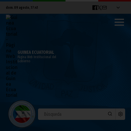
dom. 09 agosto, 17:41
GUINEA ECUATORIAL
Página Web Institucional del
Gobierno
El Instituto Nacional sobre el Paludismo
envía a estudiantes ecuatoguineanos a
Latinoamérica para formarse en la lucha
contra la malaria
febrero 16, 2011