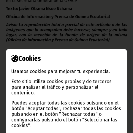
en la Secretaría General de la OEACP.
Texto: Javier Obama Nsue Nchama
Oficina de Información y Prensa de Guinea Ecuatorial
Aviso: La reproducción total o parcial de este artículo o de las
imágenes que lo acompañen debe hacerse, siempre y en todo
lugar, con la mención de la fuente de origen de la misma
(Oficina de Información y Prensa de Guinea Ecuatorial).
Cookies
Usamos cookies para mejorar tu experiencia.
Este sitio utiliza cookies propias y de terceros
Gobierno e Instituciones
para analizar el tráfico y personalizar el
contenido.
Puedes aceptar todas las cookies pulsando en el
botón "Aceptar todas", rechazar todas las cookies
pulsando en el botón "Rechazar todas" o
Información de Guinea Ecuatorial
configurarlas pulsando el botón "Seleccionar las
cookies".