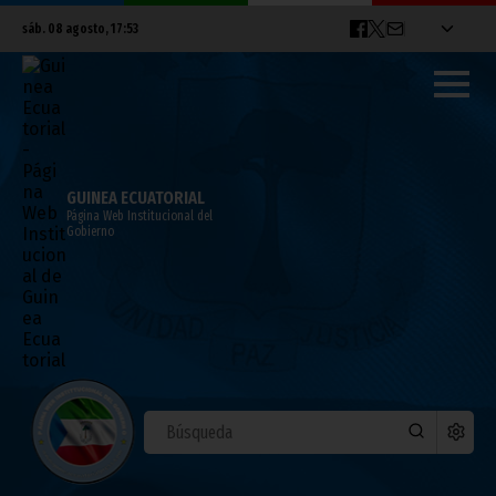
sáb. 08 agosto, 17:53
GUINEA ECUATORIAL
Página Web Institucional del
Gobierno
El Grupo de Embajadores de África
Central examina los resultados de la
undécima Cumbre de Jefes de Estado de
la OEACP
mayo 13, 2026