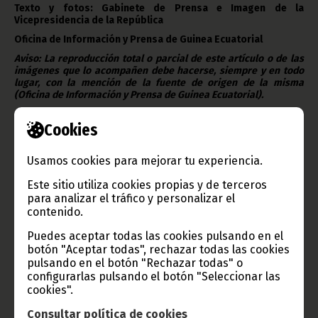
Texto y fotos: Gabinete de Prensa e Imagen de la
Vicepresidencia de la República
Oficina de Información y Prensa de Guinea Ecuatorial
Aviso: La reproducción total o parcial de este artículo o de las
imágenes que lo acompañen debe hacerse, siempre y en todo
lugar, con la mención de la fuente de origen de la misma
(Oficina de Información y Prensa de Guinea Ecuatorial).
Cookies
Usamos cookies para mejorar tu experiencia.
Gobierno e Instituciones
Este sitio utiliza cookies propias y de terceros
para analizar el tráfico y personalizar el
contenido.
Puedes aceptar todas las cookies pulsando en el
botón "Aceptar todas", rechazar todas las cookies
Información de Guinea Ecuatorial
pulsando en el botón "Rechazar todas" o
configurarlas pulsando el botón "Seleccionar las
cookies".
Consultar política de cookies
TVGE