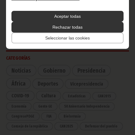
Aceptar todas
Radio Nacional de Guinea
Rechazar todas
Ecuatorial
Haz click aquí para escuchar ahora
Seleccionar las cookies
CATEGORÍAS
Noticias
Gobierno
Presidencia
África
Deportes
Vicepresidencia
COVID-19
Cultura
Estadísticas
CAN 2015
Economía
Gente GE
50 Aniversario Independencia
CongresoPDGE
FIJA
Bielorrusia
Consejo de la república
CAN 2025
Defensor del pueblo