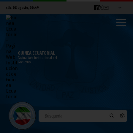
sáb. 08 agosto, 00:49
GUINEA ECUATORIAL
Página Web Institucional del
Gobierno
El Gobierno impulsa la puesta en marcha
del Centro de Formación Profesional de
Djibloho
junio 15, 2026
Noticias
Gobierno
Vicepresidencia