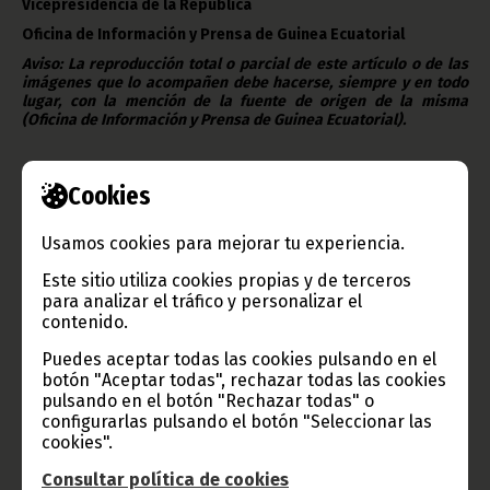
Vicepresidencia de la República
Oficina de Información y Prensa de Guinea Ecuatorial
Aviso: La reproducción total o parcial de este artículo o de las
imágenes que lo acompañen debe hacerse, siempre y en todo
lugar, con la mención de la fuente de origen de la misma
(Oficina de Información y Prensa de Guinea Ecuatorial).
Cookies
Usamos cookies para mejorar tu experiencia.
Gobierno e Instituciones
Este sitio utiliza cookies propias y de terceros
para analizar el tráfico y personalizar el
contenido.
Puedes aceptar todas las cookies pulsando en el
Información de Guinea Ecuatorial
botón "Aceptar todas", rechazar todas las cookies
pulsando en el botón "Rechazar todas" o
configurarlas pulsando el botón "Seleccionar las
cookies".
TVGE
Consultar política de cookies