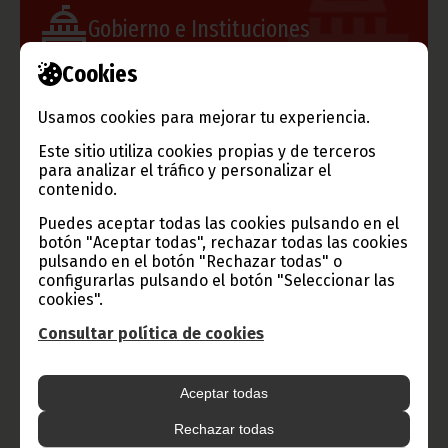
Gobierno e Instituciones
Cookies
Usamos cookies para mejorar tu experiencia.
Información de Guinea Ecuatorial
Este sitio utiliza cookies propias y de terceros
para analizar el tráfico y personalizar el
contenido.
TVGE
Puedes aceptar todas las cookies pulsando en el
botón "Aceptar todas", rechazar todas las cookies
pulsando en el botón "Rechazar todas" o
configurarlas pulsando el botón "Seleccionar las
Radio Nacional de Guinea
cookies".
Ecuatorial
Consultar política de cookies
Haz click aquí para escuchar ahora
Aceptar todas
CATEGORÍAS
Rechazar todas