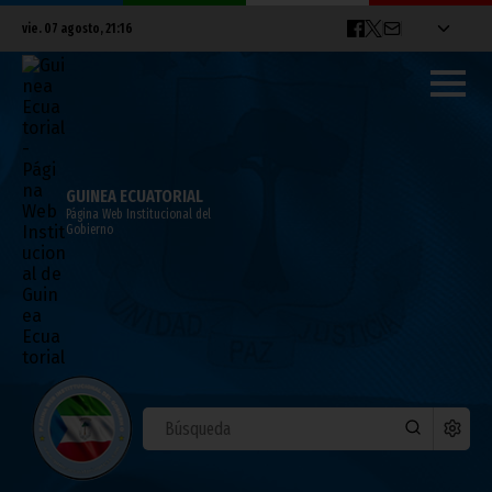
vie. 07 agosto, 21:16
GUINEA ECUATORIAL
Página Web Institucional del
Gobierno
El Fiscal General explica a Nguema
Obiang las medidas cautelares contra
Comercial Santy
marzo 10, 2022
Vicepresidencia