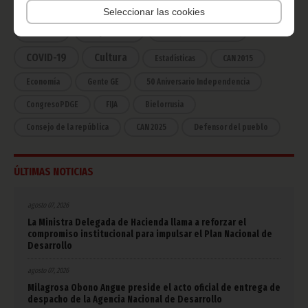
Noticias
Gobierno
Presidencia
Seleccionar las cookies
África
Deportes
Vicepresidencia
COVID-19
Cultura
Estadísticas
CAN 2015
Economía
Gente GE
50 Aniversario Independencia
CongresoPDGE
FIJA
Bielorrusia
Consejo de la república
CAN 2025
Defensor del pueblo
ÚLTIMAS NOTICIAS
agosto 07, 2026
La Ministra Delegada de Hacienda llama a reforzar el
compromiso institucional para impulsar el Plan Nacional de
Desarrollo
agosto 07, 2026
Milagrosa Obono Angue preside el acto oficial de entrega de
despacho de la Agencia Nacional de Desarrollo