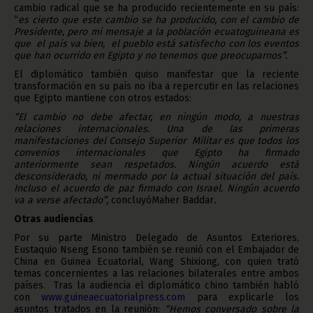
cambio radical que se ha producido recientemente en su país:
“
es cierto que este cambio se ha producido, con el cambio de
Presidente, pero mi mensaje a la población ecuatoguineana es
que el país va bien, el pueblo está satisfecho con los eventos
que han ocurrido en Egipto y no tenemos que preocuparnos”.
El diplomático también quiso manifestar que la reciente
transformación en su país no iba a repercutir en las relaciones
que Egipto mantiene con otros estados:
“El cambio no debe afectar, en ningún modo, a nuestras
relaciones internacionales. Una de las primeras
manifestaciones del Consejo Superior Militar es que todos los
convenios internacionales que Egipto ha firmado
anteriormente sean respetados. Ningún acuerdo está
desconsiderado, ni mermado por la actual situación del país.
Incluso el acuerdo de paz firmado con Israel. Ningún acuerdo
va a verse afectado”,
concluyóMaher Baddar
.
Otras audiencias
Por su parte Ministro Delegado de Asuntos Exteriores,
Eustaquio Nseng Esono también se reunió con el Embajador de
China en Guinea Ecuatorial, Wang Shixiong, con quien trató
temas concernientes a las relaciones bilaterales entre ambos
países. Tras la audiencia el diplomático chino también habló
con
www.guineaecuatorialpress.com
para explicarle los
asuntos tratados en la reunión:
“Hemos conversado sobre la