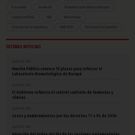
Economía
Gente GE
50 Aniversario Independencia
CongresoPDGE
FIJA
Bielorrusia
Consejo de la república
CAN 2025
Defensor del pueblo
ÚLTIMAS NOTICIAS
agosto 06, 2026
Función Pública convoca 15 plazas para reforzar el
Laboratorio Bromatológico de Basupú
agosto 06, 2026
El Gobierno refuerza el control sanitario de farmacias y
clínicas
agosto 06, 2026
Ceses y nombramientos por los decretos 77 a 94 de 2026
agosto 05, 2026
Adopción del orden del día de las sesiones parlamentarias