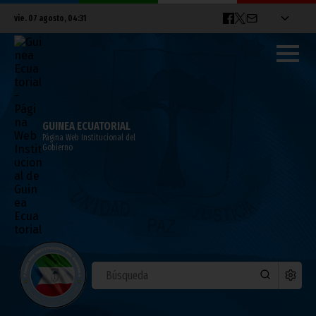
vie. 07 agosto, 04:31
GUINEA ECUATORIAL
Página Web Institucional del
Gobierno
El Embajador de Egipto habla en los
medios sobre la nueva situación de su
país
febrero 17, 2011
Noticias
Gobierno