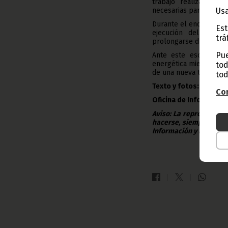
trabajo realizado, s
necesarias para seguir
Usa
Durante el encuentro, 
Est
ejecución del manten
trá
prolongarse durante 
Pue
Ante este escenario, 
energética mientras du
tod
de una nueva turbina c
tod
Texto y fotos: Gabinet
Con
Oficina de Información
Aviso: La reproducción
hacerse, siempre y en 
Información y Prensa d