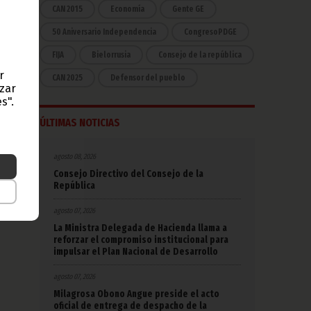
idas
CAN 2015
Economía
Gente GE
ra la
50 Aniversario Independencia
CongresoPDGE
rían
FIJA
Bielorrusia
Consejo de la república
r
idad
CAN 2025
Defensor del pueblo
ición
azar
s".
ÚLTIMAS NOTICIAS
 debe
agosto 08, 2026
na de
Consejo Directivo del Consejo de la
República
agosto 07, 2026
La Ministra Delegada de Hacienda llama a
reforzar el compromiso institucional para
impulsar el Plan Nacional de Desarrollo
agosto 07, 2026
Milagrosa Obono Angue preside el acto
oficial de entrega de despacho de la