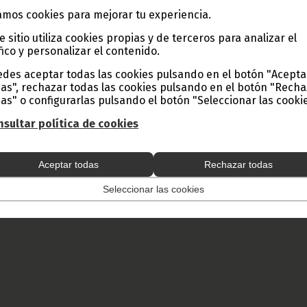
eñalando que el informe permitirá al Ejecutivo adoptar las med
 garantizando el suministro eléctrico en Malabo.
mos cookies para mejorar tu experiencia.
el Primer Ministro también ha querido conocer el tiempo estimado pa
e sitio utiliza cookies propias y de terceros para analizar el
imiento capital y, la firma ha explicado que los trabajos pod
fico y personalizar el contenido.
aproximadamente 18 meses.
des aceptar todas las cookies pulsando en el botón "Acepta
el Ejecutivo estudia un plan alternativo para mantener la estabil
ren las intervenciones, contemplándose entre las opciones la adquis
as", rechazar todas las cookies pulsando en el botón "Rech
on mayor capacidad de producción.
as" o configurarlas pulsando el botón "Seleccionar las cookie
e de Prensa e Imagen de la Vicepresidencia de la República
sultar política de cookies
 y Prensa de Guinea Ecuatorial
 total o parcial de este artículo o de las imágenes que lo acompañen
todo lugar, con la mención de la fuente de origen de la misma (Ofici
Aceptar todas
Rechazar todas
e Guinea Ecuatorial).
Seleccionar las cookies