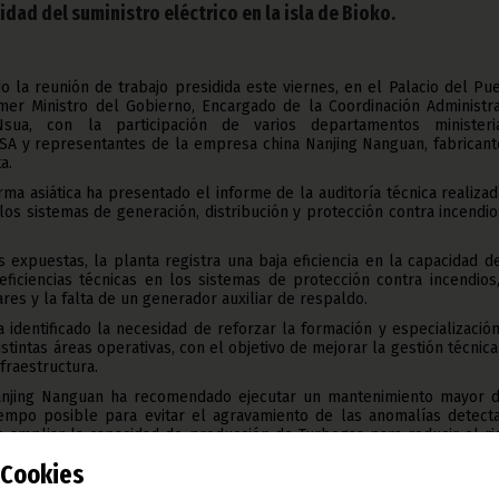
lidad del suministro eléctrico en la isla de Bioko.
do la reunión de trabajo presidida este viernes, en el Palacio del Pu
mer Ministro del Gobierno, Encargado de la Coordinación Administrat
a, con la participación de varios departamentos ministeria
A y representantes de la empresa china Nanjing Nanguan, fabricant
a.
irma asiática ha presentado el informe de la auditoría técnica realiza
los sistemas de generación, distribución y protección contra incendi
 expuestas, la planta registra una baja eficiencia en la capacidad d
ficiencias técnicas en los sistemas de protección contra incendios
res y la falta de un generador auxiliar de respaldo.
a identificado la necesidad de reforzar la formación y especializació
stintas áreas operativas, con el objetivo de mejorar la gestión técnica
fraestructura.
Nanjing Nanguan ha recomendado ejecutar un mantenimiento mayor d
empo posible para evitar el agravamiento de las anomalías detecta
o ampliar la capacidad de producción de Turbogas para reducir el ri
uministro durante la ejecución de estos trabajos.
Cookies
tados de la auditoría, Manuel Nsue Nsua ha felicitado a la empresa p