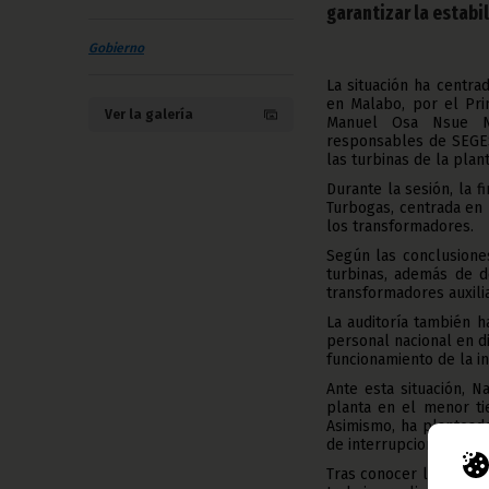
garantizar la estabi
Gobierno
La situación ha centra
en Malabo, por el Pri
Ver la galería
Manuel Osa Nsue Nsu
responsables de SEGES
las turbinas de la plant
Durante la sesión, la f
Turbogas, centrada en 
los transformadores.
Según las conclusiones
turbinas, además de de
transformadores auxilia
La auditoría también h
personal nacional en di
funcionamiento de la in
Ante esta situación, 
planta en el menor ti
Asimismo, ha plantead
de interrupciones del s
Tras conocer los resul