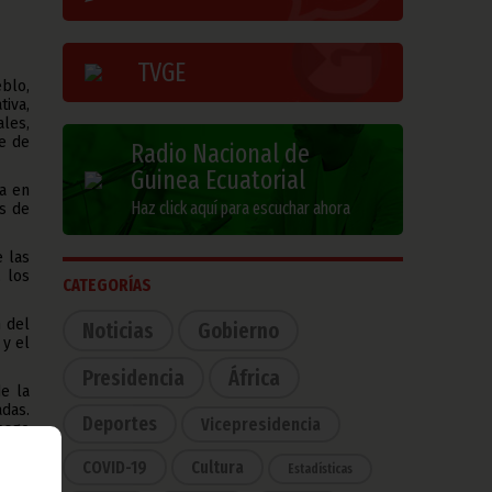
TVGE
eblo,
iva,
les,
e de
Radio Nacional de
Guinea Ecuatorial
da en
Haz click aquí para escuchar ahora
os de
e las
, los
CATEGORÍAS
n del
Noticias
Gobierno
 y el
Presidencia
África
e la
das.
Deportes
Vicepresidencia
esgo
COVID-19
Cultura
Estadísticas
or el