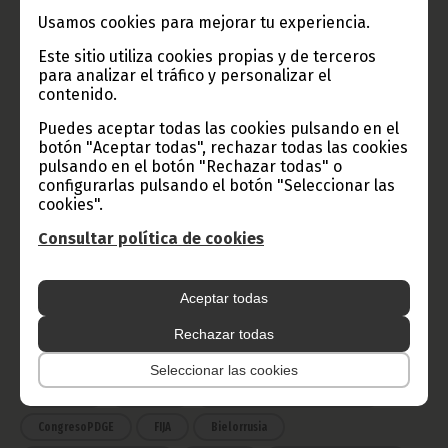
Usamos cookies para mejorar tu experiencia.
TVGE
Este sitio utiliza cookies propias y de terceros
para analizar el tráfico y personalizar el
contenido.
Radio Nacional de Guinea
Puedes aceptar todas las cookies pulsando en el
Ecuatorial
botón "Aceptar todas", rechazar todas las cookies
Haz click aquí para escuchar ahora
pulsando en el botón "Rechazar todas" o
configurarlas pulsando el botón "Seleccionar las
cookies".
CATEGORÍAS
Consultar política de cookies
Noticias
Gobierno
Presidencia
Aceptar todas
África
Deportes
Vicepresidencia
Rechazar todas
COVID-19
Cultura
Estadísticas
CAN 2015
Seleccionar las cookies
Economía
Gente GE
50 Aniversario Independencia
CongresoPDGE
FIJA
Bielorrusia