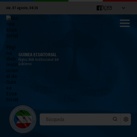
vie. 07 agosto, 08:26
GUINEA ECUATORIAL
Página Web Institucional del
Gobierno
El Comité de Emergencia agiliza los
preparativos para el primer aniversario
del 7M
febrero 28, 2022
Vicepresidencia