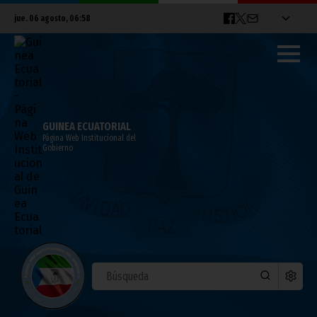
jue. 06 agosto, 06:58
GUINEA ECUATORIAL
Página Web Institucional del
Gobierno
El CNDES de Guinea Ecuatorial y el de
Benín desean estrechar lazos de
colaboración
mayo 14, 2026
Noticias
Gobierno
Vicepresidencia