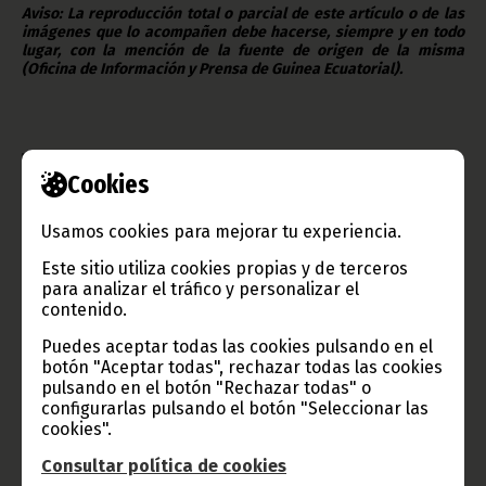
Aviso: La reproducción total o parcial de este artículo o de las
imágenes que lo acompañen debe hacerse, siempre y en todo
lugar, con la mención de la fuente de origen de la misma
(Oficina de Información y Prensa de Guinea Ecuatorial).
Cookies
Usamos cookies para mejorar tu experiencia.
Gobierno e Instituciones
Este sitio utiliza cookies propias y de terceros
para analizar el tráfico y personalizar el
contenido.
Información de Guinea Ecuatorial
Puedes aceptar todas las cookies pulsando en el
botón "Aceptar todas", rechazar todas las cookies
pulsando en el botón "Rechazar todas" o
configurarlas pulsando el botón "Seleccionar las
cookies".
TVGE
Consultar política de cookies