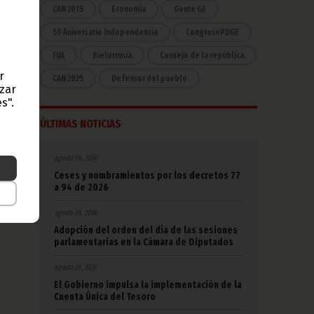
a que
CAN 2015
Economía
Gente GE
inea
50 Aniversario Independencia
CongresoPDGE
FIJA
Bielorrusia
Consejo de la república
r
CAN 2025
Defensor del pueblo
azar
s".
ÚLTIMAS NOTICIAS
agosto 06, 2026
Ceses y nombramientos por los decretos 77
a 94 de 2026
agosto 05, 2026
Adopción del orden del día de las sesiones
parlamentarias en la Cámara de Diputados
agosto 05, 2026
El Gobierno impulsa la implementación de la
Cuenta Única del Tesoro