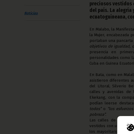
preciosos vestidos 
del país. La alegrí
Noticias
ecuatoguineana, com
En Malabo, la Manifest
la Mujer, encabezada 
portaban una pancarta
objetivos de igualdad, d
presencia en primer
personalidades como la
Cuba en Guinea Ecuatoria
En Bata, como en Malabo
asistieron diferentes 
del Litoral, Silverio B
calles y avenidas de 
Ekekang, con la compa
podían leerse destac
todos”
o
“los esfuerzo
pobreza”.
Las calles de Bata ta
vestidos con un sinfín
los mayoritarios, aunq