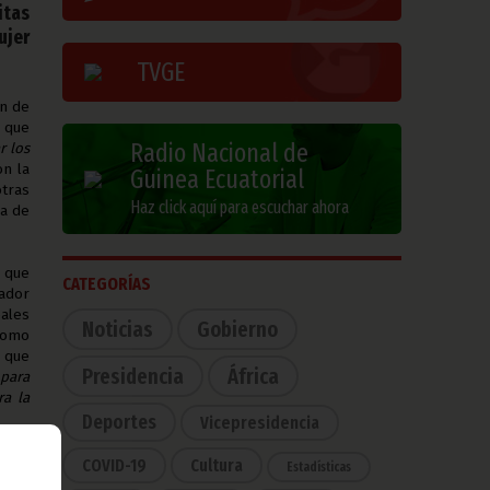
itas
ujer
TVGE
ón de
 que
Radio Nacional de
r los
on la
Guinea Ecuatorial
tras
Haz click aquí para escuchar ahora
ra de
a que
CATEGORÍAS
nador
pales
Noticias
Gobierno
somo
 que
Presidencia
África
para
ra la
Deportes
Vicepresidencia
osos
ueron
COVID-19
Cultura
Estadísticas
um de