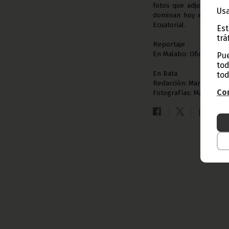
fotos que adjuntamos a
Usa
dominan hoy en el Día
Ecuatorial.
Est
trá
Reportaje
En Malabo: Oficina de I. 
Pue
tod
En Bata
tod
Redacción: María Jesú
Con
Fotografías: Matías Ns