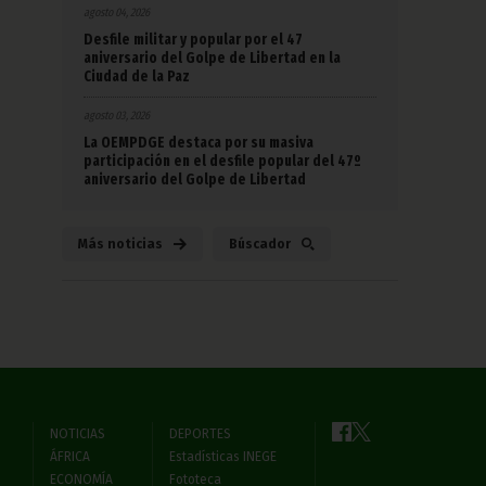
agosto 04, 2026
Desfile militar y popular por el 47
aniversario del Golpe de Libertad en la
Ciudad de la Paz
agosto 03, 2026
La OEMPDGE destaca por su masiva
participación en el desfile popular del 47º
aniversario del Golpe de Libertad
Más noticias
Búscador
NOTICIAS
DEPORTES
ÁFRICA
Estadísticas INEGE
ECONOMÍA
Fototeca