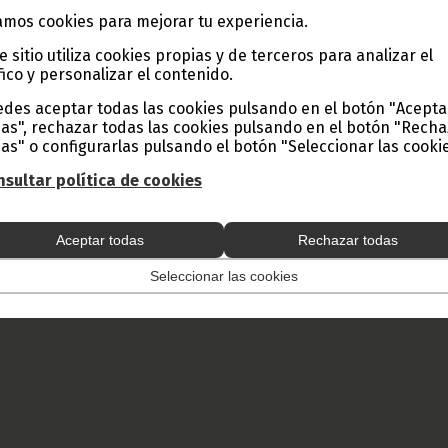
 continuación describe con imágenes la alegría, la fiesta y la bellez
mos cookies para mejorar tu experiencia.
 de la Mujer, una fiesta que se celebra de forma muy especial en Gu
e sitio utiliza cookies propias y de terceros para analizar el
fico y personalizar el contenido.
P. de G. E.
des aceptar todas las cookies pulsando en el botón "Acepta
as", rechazar todas las cookies pulsando en el botón "Rech
as" o configurarlas pulsando el botón "Seleccionar las cookie
s Nsang Nguema
sultar política de cookies
ang Esono
Aceptar todas
Rechazar todas
Seleccionar las cookies