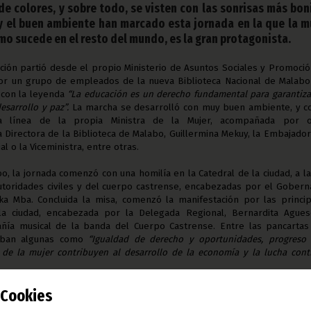
de colores, y sobre todo, se visten con las sonrisas más bon
a y el buen ambiente han marcado esta jornada en la que la m
o sucede en el resto del mundo, es la gran protagonista.
ación partió desde el propio Ministerio de Asuntos Sociales y Promoci
por un grupo de empleados de la nueva Biblioteca Nacional de Malabo
 con la leyenda
“La educación es un derecho fundamental para garantiza
esarrollo y paz”.
La marcha se desarrolló con muy buen ambiente, y c
a línea de la propia Ministra de la Mujer, acompañada por o
 Directora de la Biblioteca de Malabo, Guillermina Mekuy, la Embajado
l o la Viceministra, entre otras.
, la jornada comenzó con una homilía en la Catedral de la ciudad, a l
autoridades civiles y del cuerpo castrense, encabezadas por el Gober
eka Mba.
Concluida la misa, comenzó la manifestación por las princi
la ciudad, encabezada por la Delegada Regional, Bernardita Ague
ñía musical de la banda del Cuerpo Castrense. Entre las pancartas
aban algunas como
“Igualdad de derecho y oportunidades, progreso 
s de la mujer contribuyen al desarrollo de la economía y la lucha cont
mbién se llenaron del mismo color y alegría que en Malabo: preci
Cookies
 de formas y modelos tomaron las calles. Los colores de la bandera f
ue este año también hubo amarillos y otros tonos diferentes. El álb