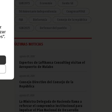
CAN 2015
Economía
Gente GE
50 Aniversario Independencia
CongresoPDGE
FIJA
Bielorrusia
Consejo de la república
r
CAN 2025
Defensor del pueblo
azar
s".
ÚLTIMAS NOTICIAS
agosto 09, 2026
Expertos de Lufthansa Consulting visitan el
Aeropuerto de Malabo
agosto 08, 2026
Consejo Directivo del Consejo de la
República
agosto 07, 2026
La Ministra Delegada de Hacienda llama a
reforzar el compromiso institucional para
impulsar el Plan Nacional de Desarrollo