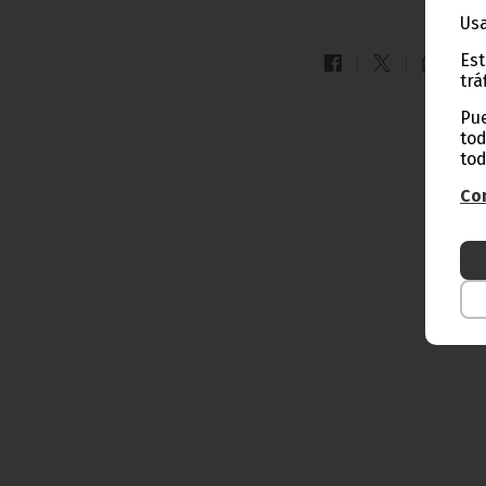
Usa
Est
trá
Pue
tod
tod
Con