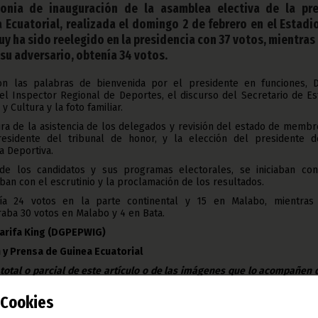
monia de inauguración de la asamblea electiva de la pr
 Ecuatorial, realizada el domingo 2 de febrero en el Estadi
y ha sido reelegido en la presidencia con 37 votos, mientras
su adversario, obtenía 34 votos.
n las palabras de bienvenida por el presidente en funciones, D
el Inspector Regional de Deportes, el discurso del Secretario de E
 Cultura y la foto familiar.
tura de la asistencia de los delegados y revisión del estado de membr
residente del tribunal de honor, y la elección del presidente d
a Deportiva.
de los candidatos y sus programas electorales, se iniciaban con
aban con el escrutinio y la proclamación de los resultados.
ía 24 votos en la parte continental y 15 en Malabo, mientras
aba 30 votos en Malabo y 4 en Bata.
 Tarifa King (DGPEPWIG)
 y Prensa de Guinea Ecuatorial
 total o parcial de este artículo o de las imágenes que lo acompañen
todo lugar, con la mención de la fuente de origen de la misma (Ofici
e Guinea Ecuatorial).
Cookies