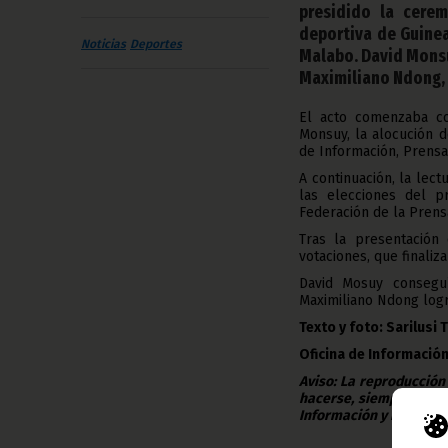
presidido la cere
deportiva de Guinea
Noticias
Deportes
Malabo. David Monsu
Maximiliano Ndong, 
El acto comenzaba co
Monsuy, la alocución d
de Información, Prensa y
A continuación, la lec
las elecciones del p
Federación de la Prens
Tras la presentación 
votaciones, que finaliz
David Mosuy consegu
Maximiliano Ndong logr
Texto y foto: Sarilusi
Oficina de Información
Aviso: La reproducción
hacerse, siempre y en 
Información y Prensa d