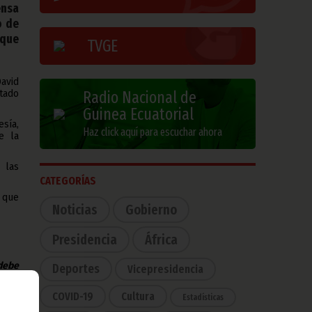
ensa
o de
 que
TVGE
avid
stado
Radio Nacional de
Guinea Ecuatorial
esía,
Haz click aquí para escuchar ahora
e la
 las
CATEGORÍAS
 que
Noticias
Gobierno
Presidencia
África
 debe
Deportes
Vicepresidencia
na de
COVID-19
Cultura
Estadísticas