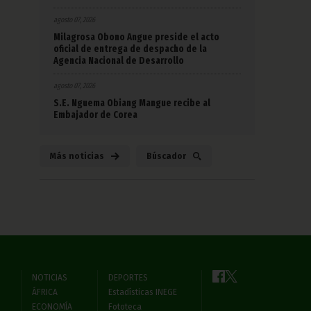
agosto 07, 2026
Milagrosa Obono Angue preside el acto
oficial de entrega de despacho de la
Agencia Nacional de Desarrollo
agosto 07, 2026
S.E. Nguema Obiang Mangue recibe al
Embajador de Corea
Más noticias
Búscador
NOTICIAS
DEPORTES
ÁFRICA
Estadísticas INEGE
ECONOMÍA
Fototeca