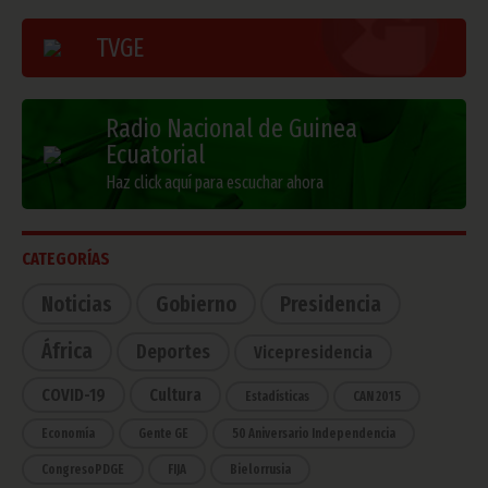
TVGE
Radio Nacional de Guinea
Ecuatorial
Haz click aquí para escuchar ahora
CATEGORÍAS
Noticias
Gobierno
Presidencia
África
Deportes
Vicepresidencia
COVID-19
Cultura
Estadísticas
CAN 2015
Economía
Gente GE
50 Aniversario Independencia
CongresoPDGE
FIJA
Bielorrusia