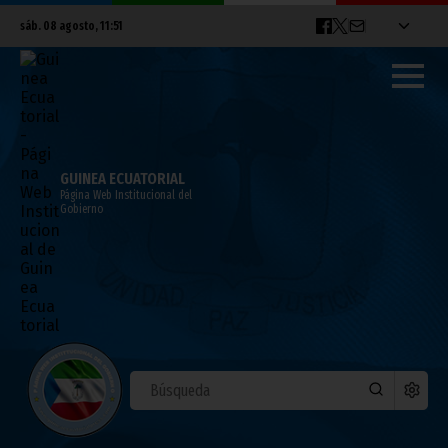
sáb. 08 agosto, 11:51
GUINEA ECUATORIAL
Página Web Institucional del
Gobierno
Ceses y nombramientos emitidos por la
Presidencia de la República con fecha 13
de enero de 2026
enero 14, 2026
Noticias
Gobierno
Presidencia