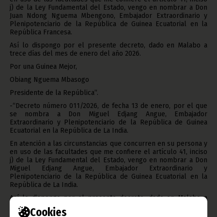
j) de la Ley Fundamental del Estado, vengo en nombrar a Don
Juan Ndong Nguema Mbengono, Embajador Extraordinario y
Plenipotenciario de la República de Guinea Ecuatorial en la
República Francesa.
Así lo dispongo por el presente decreto, dado en Malabo a
trece días del mes de enero del año 2026.
Por una Guinea Mejor,
Obiang Nguema Mbasogo
Presidente de la República”.
-“Decreto número 011/2026, de fecha 13 de enero, por el que
se nombra a Don Miguel Edjang Angue, Embajador
Extraordinario y Plenipotenciario de la República de Guinea
Ecuatorial en la República de La India.
En atención a las circunstancias que concurren en su persona y
en uso de las facultades que me confiere el artículo 41, inciso
j) de la Ley Fundamental del Estado, vengo en nombrar a Don
Miguel Edjang Angue, Embajador Extraordinario y
Plenipotenciario de la República de Guinea Ecuatorial en la
República de La India.
Así lo dispongo por el presente decreto, dado en Malabo a
trece días del mes de enero del año 2026.
Cookies