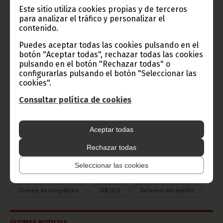
Este sitio utiliza cookies propias y de terceros
Radio Nacional de Guinea
para analizar el tráfico y personalizar el
contenido.
Ecuatorial
Haz click aquí para escuchar ahora
Puedes aceptar todas las cookies pulsando en el
botón "Aceptar todas", rechazar todas las cookies
pulsando en el botón "Rechazar todas" o
configurarlas pulsando el botón "Seleccionar las
CATEGORÍAS
cookies".
Noticias
Gobierno
Presidencia
Consultar política de cookies
África
Deportes
Vicepresidencia
Aceptar todas
COVID-19
Cultura
Estadísticas
CAN 2015
Rechazar todas
Economía
Gente GE
50 Aniversario Independencia
Seleccionar las cookies
CongresoPDGE
FIJA
Bielorrusia
Consejo de la república
CAN 2025
Defensor del pueblo
ÚLTIMAS NOTICIAS