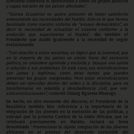
suficiente cobertura ni oportunidad a todos los grupos políticos
y capas sociales de los países afectados”.
-“Guinea Ecuatorial no quiere presumir de haber satisfecho
enteramente las necesidades del Pueblo. Esto es lo que hemos
bautizado como nuestro sistema de “ensayo democrático”, es
decir la necesidad de actualizar el sistema conforme a la
evolución que experimenta el Pueblo
”, dijo también el
Presidente que aludió igualmente a la necesidad de seguir
evolucionando.
-“Con relación a estas revueltas, es lógico que la juventud, que
en la mayoría de los países se siente fuera del escenario
político, se considere oprimida y excluida y busque una salida
o solución a sus problemas. En este caso, sus reivindicaciones
son justas y legítimas, como otras tantas que pueden
presentar los grupos marginados. Pero estas reivindicaciones
deben ser ejercidas dentro del orden y la disciplina, para no
transformarse en rebeldía y desobediencia civil, que son
anticonstitucionales”,
comentó Obiang Nguema Mbasogo.
De hecho, en otro momento del discurso, el Presidente de la
República también hizo referencia a la importancia de la
integración de los jóvenes en la evolución de las políticas, y
subrayó que la próxima Cumbre de la Unión Africana, que se
celebrará precisamente en Malabo, incluirá un tema
denominado “
Promocionar la rápida integración de los jóvenes
africanos en el proceso del desarrollo sostenible del