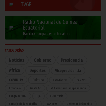
TVGE
Radio Nacional de Guinea
Ecuatorial
Haz click aquí para escuchar ahora
CATEGORÍAS
Noticias
Gobierno
Presidencia
África
Deportes
Vicepresidencia
COVID-19
Cultura
Estadísticas
CAN 2015
Economía
Gente GE
50 Aniversario Independencia
CongresoPDGE
FIJA
Bielorrusia
Consejo de la república
CAN 2025
Defensor del pueblo