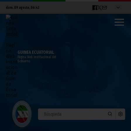
dom. 09 agosto, 06:42
GUINEA ECUATORIAL
Página Web Institucional del
Gobierno
El Presidente Obiang habla de los
actuales conflictos de África con ocasión
de la Apertura del Parlamento
marzo 17, 2011
Noticias
Presidencia